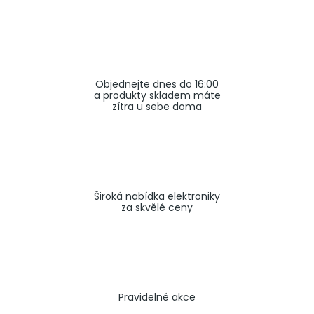
a
j
í
t
Objednejte dnes do 16:00
?
a produkty skladem máte
zítra u sebe doma
HLEDAT
Široká nabídka elektroniky
za skvělé ceny
Pravidelné akce