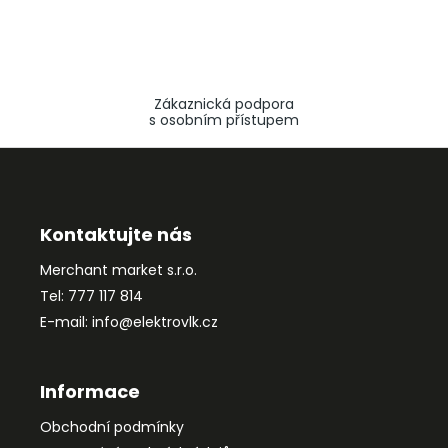
Zákaznická podpora
s osobním přístupem
Z
á
p
a
Kontaktujte nás
t
Merchant market s.r.o.
í
Tel: 777 117 814
E-mail: info@elektrovlk.cz
Informace
Obchodní podmínky