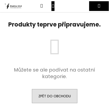
K
Přejít
Hledat
Nákupní
Me
na
o
obsah
Zpět
Zpět
š
košík
Přihlášení
í
Produkty teprve připravujeme.
C
k
o
p
o
t
ř
e
Můžete se ale podívat na ostatní
b
kategorie.
u
j
e
t
ZPĚT DO OBCHODU
e
n