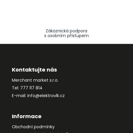
Zákaznická podpora
s osobním přístupem
Z
á
p
a
Kontaktujte nás
t
Merchant market s.r.o.
í
Tel: 777 117 814
E-mail: info@elektrovlk.cz
Informace
Obchodní podmínky