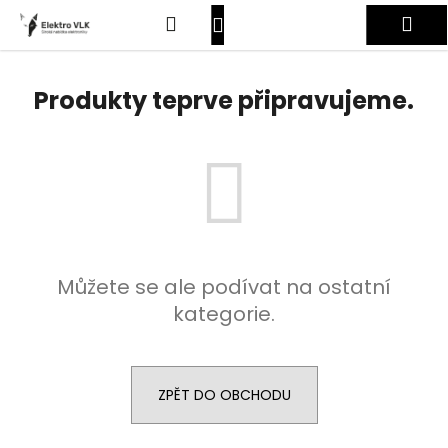
K
Přejít
Hledat
Nákupní
Me
na
o
obsah
Zpět
Zpět
š
košík
Přihlášení
í
Produkty teprve připravujeme.
C
k
o
p
o
t
ř
e
Můžete se ale podívat na ostatní
b
kategorie.
u
j
e
t
ZPĚT DO OBCHODU
e
n