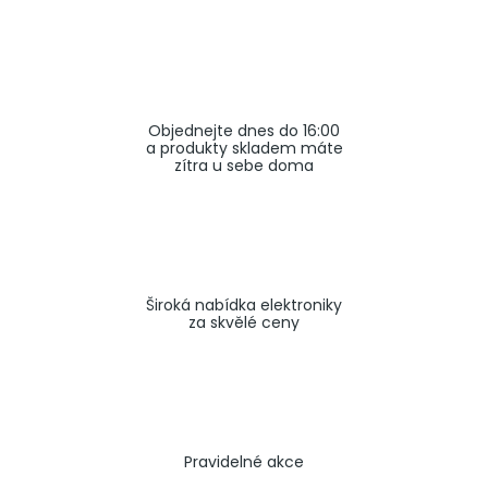
a
j
í
t
Objednejte dnes do 16:00
?
a produkty skladem máte
zítra u sebe doma
HLEDAT
Široká nabídka elektroniky
za skvělé ceny
Pravidelné akce