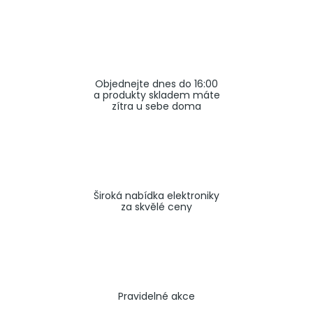
a
j
í
t
Objednejte dnes do 16:00
?
a produkty skladem máte
zítra u sebe doma
HLEDAT
Široká nabídka elektroniky
za skvělé ceny
Pravidelné akce