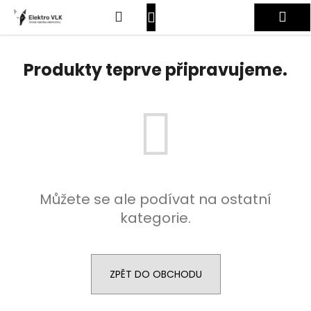
K
Přejít
Hledat
Nákupní
Me
na
o
obsah
Zpět
Zpět
š
košík
Přihlášení
í
Produkty teprve připravujeme.
C
k
o
p
o
t
ř
e
Můžete se ale podívat na ostatní
b
kategorie.
u
j
e
t
ZPĚT DO OBCHODU
e
n