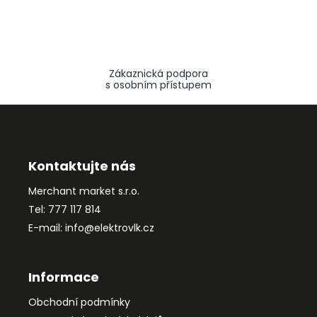
Zákaznická podpora
s osobním přístupem
Z
á
p
a
Kontaktujte nás
t
Merchant market s.r.o.
í
Tel: 777 117 814
E-mail: info@elektrovlk.cz
Informace
Obchodní podmínky