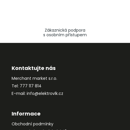
Zákaznická podpora
s osobním přístupem
Z
á
p
a
Kontaktujte nás
t
Merchant market s.r.o.
í
Tel: 777 117 814
E-mail: info@elektrovlk.cz
Informace
Obchodní podmínky