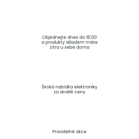
a
j
í
t
Objednejte dnes do 16:00
?
a produkty skladem máte
zítra u sebe doma
HLEDAT
Široká nabídka elektroniky
za skvělé ceny
Pravidelné akce