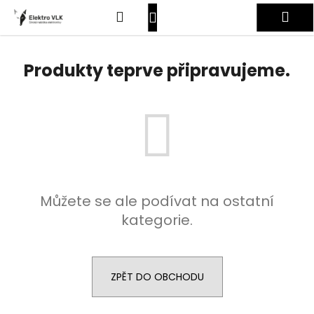
K
Přejít
Hledat
Nákupní
Me
na
o
obsah
Zpět
Zpět
š
košík
Přihlášení
í
Produkty teprve připravujeme.
C
k
o
p
o
t
ř
e
Můžete se ale podívat na ostatní
b
kategorie.
u
j
e
t
ZPĚT DO OBCHODU
e
n