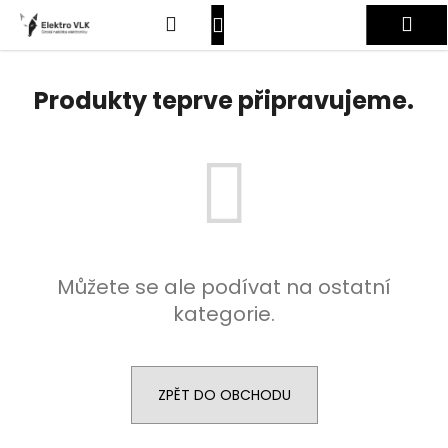
K
Přejít
Hledat
Nákupní
Me
na
o
obsah
Zpět
Zpět
š
košík
Přihlášení
í
Produkty teprve připravujeme.
C
k
o
p
o
t
ř
e
Můžete se ale podívat na ostatní
b
kategorie.
u
j
e
t
ZPĚT DO OBCHODU
e
n