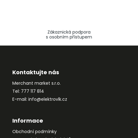
Zákaznická podpora
s osobním přístupem
Z
á
p
a
Kontaktujte nás
t
Merchant market s.r.o.
í
Tel: 777 117 814
E-mail: info@elektrovlk.cz
Informace
Obchodní podmínky