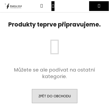
K
Přejít
Hledat
Nákupní
Me
na
o
obsah
Zpět
Zpět
š
košík
Přihlášení
í
Produkty teprve připravujeme.
C
k
o
p
o
t
ř
e
Můžete se ale podívat na ostatní
b
kategorie.
u
j
e
t
ZPĚT DO OBCHODU
e
n