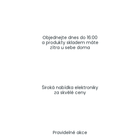
a
j
í
t
Objednejte dnes do 16:00
?
a produkty skladem máte
zítra u sebe doma
HLEDAT
Široká nabídka elektroniky
za skvělé ceny
Pravidelné akce