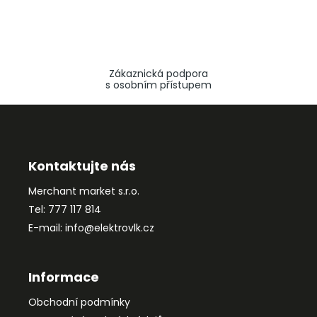
Zákaznická podpora
s osobním přístupem
Z
á
p
a
Kontaktujte nás
t
Merchant market s.r.o.
í
Tel: 777 117 814
E-mail: info@elektrovlk.cz
Informace
Obchodní podmínky