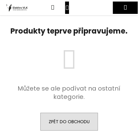
K
Přejít
Hledat
Nákupní
Me
na
o
obsah
Zpět
Zpět
š
košík
Přihlášení
í
Produkty teprve připravujeme.
C
k
o
p
o
t
ř
e
Můžete se ale podívat na ostatní
b
kategorie.
u
j
e
t
ZPĚT DO OBCHODU
e
n