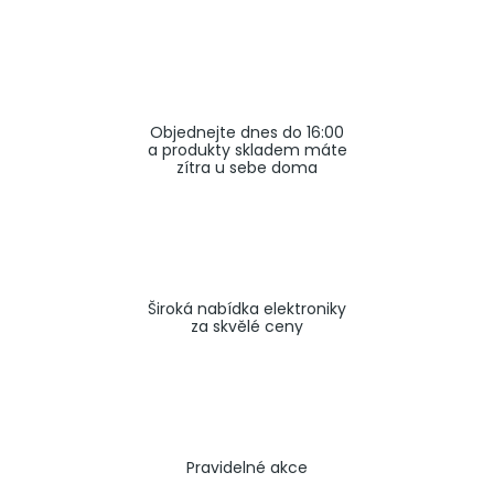
a
j
í
t
Objednejte dnes do 16:00
?
a produkty skladem máte
zítra u sebe doma
HLEDAT
Široká nabídka elektroniky
za skvělé ceny
Pravidelné akce