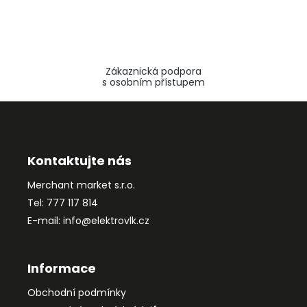
Zákaznická podpora
s osobním přístupem
Z
á
p
a
Kontaktujte nás
t
Merchant market s.r.o.
í
Tel: 777 117 814
E-mail: info@elektrovlk.cz
Informace
Obchodní podmínky