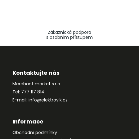
Zákaznická podpora
s osobním přístupem
Z
á
p
a
Kontaktujte nás
t
Merchant market s.r.o.
í
Tel: 777 117 814
E-mail: info@elektrovlk.cz
Informace
Obchodní podmínky