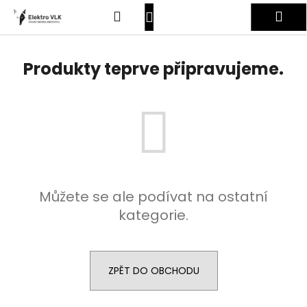
K
Přejít
Hledat
Nákupní
Me
na
o
obsah
Zpět
Zpět
š
košík
Přihlášení
í
Produkty teprve připravujeme.
C
k
o
p
o
t
ř
e
Můžete se ale podívat na ostatní
b
kategorie.
u
j
e
t
ZPĚT DO OBCHODU
e
n