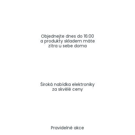
a
j
í
t
Objednejte dnes do 16:00
?
a produkty skladem máte
zítra u sebe doma
HLEDAT
Široká nabídka elektroniky
za skvělé ceny
Pravidelné akce