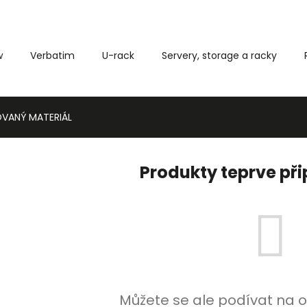
w
Verbatim
U-rack
Servery, storage a racky
Co potřebujete najít?
VANÝ MATERIÁL
HLEDAT
Produkty teprve př
Můžete se ale podívat na o