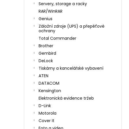
n
Servery, storage a racky
í
RAR/WinRAR
p
Genius
a
Záložní zdroje (UPS) a přepěťové
n
ochrany
e
Total Commander
l
Brother
Gembird
DeLock
Tiskárny a kancelářské vybavení
ATEN
DATACOM
Kensington
Elektronická evidence tržeb
D-Link
Motorola
Cover It
Foto a video