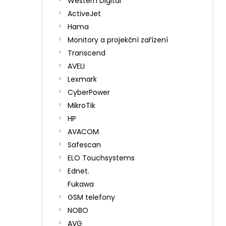
Western Digital
ActiveJet
Hama
Monitory a projekční zařízení
Transcend
AVELI
Lexmark
CyberPower
MikroTik
HP
AVACOM
Safescan
ELO Touchsystems
Ednet.
Fukawa
GSM telefony
NOBO
AVG