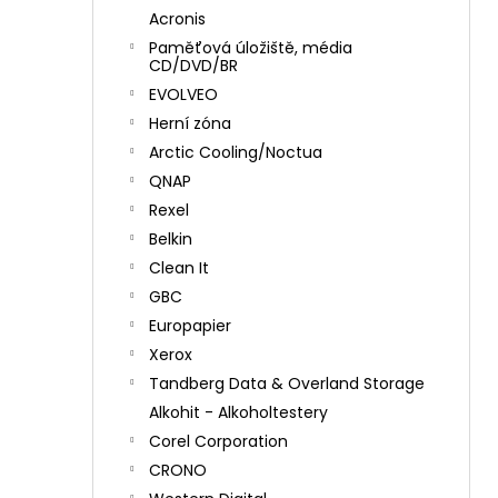
Acronis
Paměťová úložiště, média
CD/DVD/BR
EVOLVEO
Herní zóna
Arctic Cooling/Noctua
QNAP
Rexel
Belkin
Clean It
GBC
Europapier
Xerox
Tandberg Data & Overland Storage
Alkohit - Alkoholtestery
Corel Corporation
CRONO