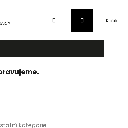
Hledat
Přihlášení
Nákupní
RAR/WinRAR
Genius
Záložní zdroje (UPS) a přepěťové 
košík
ipravujeme.
statní kategorie.