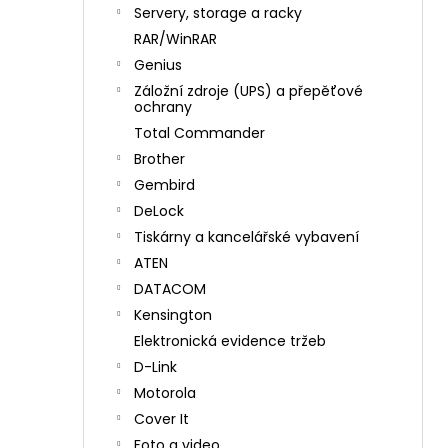
n
Servery, storage a racky
í
RAR/WinRAR
p
Genius
a
Záložní zdroje (UPS) a přepěťové
n
ochrany
e
Total Commander
l
Brother
Gembird
DeLock
Tiskárny a kancelářské vybavení
ATEN
DATACOM
Kensington
Elektronická evidence tržeb
D-Link
Motorola
Cover It
Foto a video