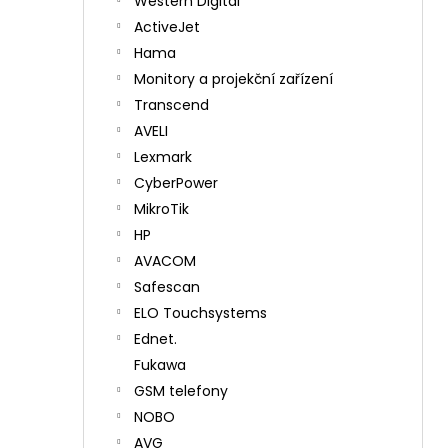
Western Digital
ActiveJet
Hama
Monitory a projekční zařízení
Transcend
AVELI
Lexmark
CyberPower
MikroTik
HP
AVACOM
Safescan
ELO Touchsystems
Ednet.
Fukawa
GSM telefony
NOBO
AVG