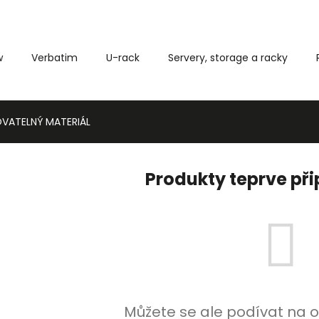
w
Verbatim
U-rack
Servery, storage a racky
Co potřebujete najít?
VATELNÝ MATERIÁL
HLEDAT
Produkty teprve př
Můžete se ale podívat na o