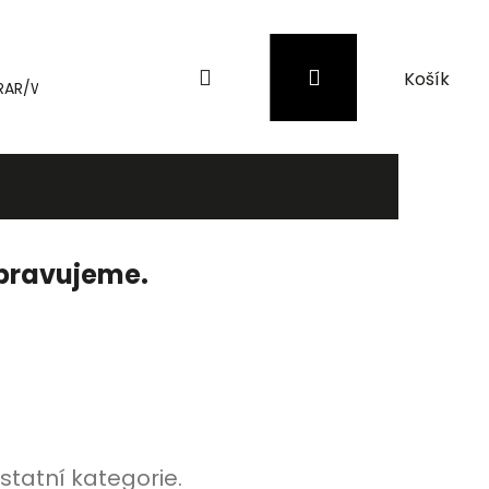
Hledat
Přihlášení
Nákupní
RAR/WinRAR
Genius
Záložní zdroje (UPS) a přepěťové 
košík
ipravujeme.
statní kategorie.