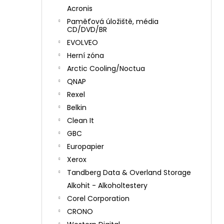
Acronis
Paměťová úložiště, média
CD/DVD/BR
EVOLVEO
Herní zóna
Arctic Cooling/Noctua
QNAP
Rexel
Belkin
Clean It
GBC
Europapier
Xerox
Tandberg Data & Overland Storage
Alkohit - Alkoholtestery
Corel Corporation
CRONO