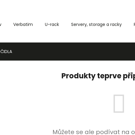
w
Verbatim
U-rack
Servery, storage a racky
Co potřebujete najít?
 ČIDLA
HLEDAT
Produkty teprve př
Můžete se ale podívat na o