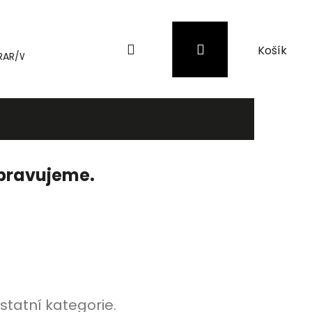
Hledat
Přihlášení
Nákupní
RAR/WinRAR
Genius
Záložní zdroje (UPS) a přepěťové 
košík
ipravujeme.
statní kategorie.