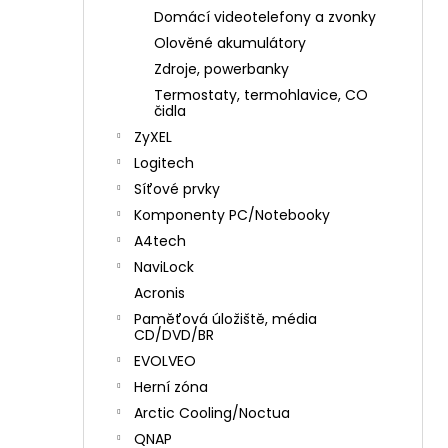
Domácí videotelefony a zvonky
Olověné akumulátory
Zdroje, powerbanky
Termostaty, termohlavice, CO
čidla
ZyXEL
Logitech
Síťové prvky
Komponenty PC/Notebooky
A4tech
NaviLock
Acronis
Paměťová úložiště, média
CD/DVD/BR
EVOLVEO
Herní zóna
Arctic Cooling/Noctua
QNAP