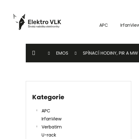
K
Přejít
o
na
Zpět
Zpět
obsah
š
do
do
APC
IrfanVie
í
k
obchodu
obchodu
DOMŮ
EMOS
SPÍNACÍ HODINY, PIR A MW
P
o
Kategorie
Přeskočit
s
kategorie
t
APC
r
IrfanView
a
Verbatim
n
U-rack