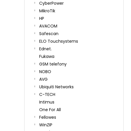
CyberPower
MikroTik
HP
AVACOM
Safescan
ELO Touchsystems
Ednet.
Fukawa
GSM telefony
NOBO
AVG
Ubiquiti Networks
C-TECH
Intimus
One For All
Fellowes
WinZIP