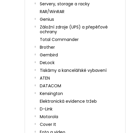
n
Servery, storage a racky
í
RAR/WinRAR
p
Genius
a
Záložní zdroje (UPS) a přepěťové
n
ochrany
e
Total Commander
l
Brother
Gembird
DeLock
Tiskárny a kancelářské vybavení
ATEN
DATACOM
Kensington
Elektronická evidence tržeb
D-Link
Motorola
Cover It
Foto a video