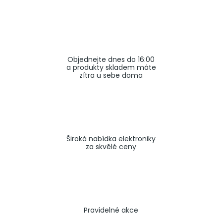
a
j
í
t
Objednejte dnes do 16:00
?
a produkty skladem máte
zítra u sebe doma
HLEDAT
Široká nabídka elektroniky
za skvělé ceny
Pravidelné akce