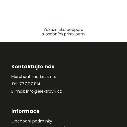
Zákaznická podpora
s osobním přístupem
Z
á
p
a
Kontaktujte nás
t
Merchant market s.r.o.
í
Tel: 777 117 814
E-mail: info@elektrovlk.cz
Informace
Obchodní podmínky