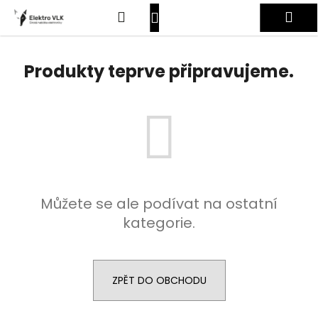
K
Přejít
Hledat
Nákupní
Me
na
o
obsah
Zpět
Zpět
š
košík
Přihlášení
í
Produkty teprve připravujeme.
C
k
o
p
o
t
ř
e
Můžete se ale podívat na ostatní
b
kategorie.
u
j
e
t
ZPĚT DO OBCHODU
e
n