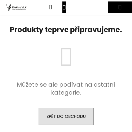
K
Přejít
Hledat
Nákupní
Me
na
o
obsah
Zpět
Zpět
š
košík
Přihlášení
í
Produkty teprve připravujeme.
C
k
o
p
o
t
ř
e
Můžete se ale podívat na ostatní
b
kategorie.
u
j
e
t
ZPĚT DO OBCHODU
e
n