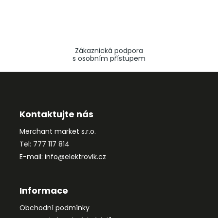
Zákaznická podpora
s osobním přístupem
Z
á
p
a
Kontaktujte nás
t
Merchant market s.r.o.
í
Tel: 777 117 814
E-mail: info@elektrovlk.cz
Informace
Obchodní podmínky