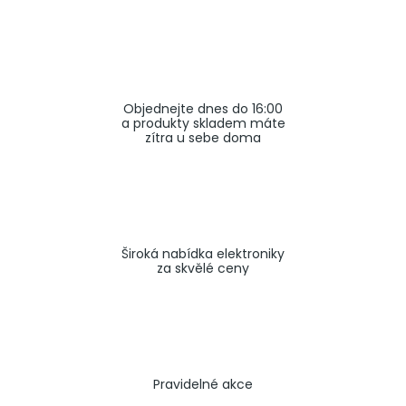
a
j
í
t
Objednejte dnes do 16:00
?
a produkty skladem máte
zítra u sebe doma
HLEDAT
Široká nabídka elektroniky
za skvělé ceny
Pravidelné akce