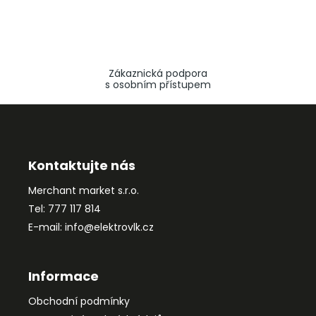
Zákaznická podpora
s osobním přístupem
Z
á
p
a
Kontaktujte nás
t
Merchant market s.r.o.
í
Tel: 777 117 814
E-mail: info@elektrovlk.cz
Informace
Obchodní podmínky