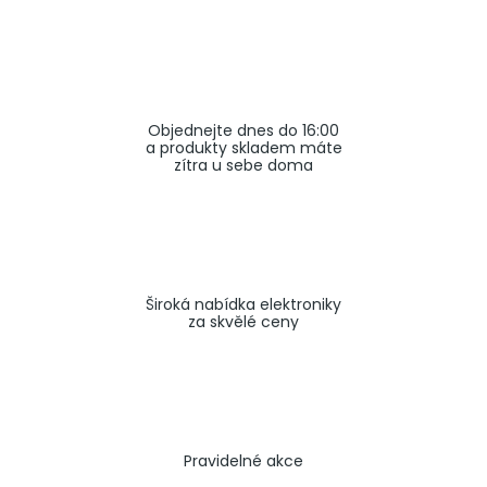
a
j
í
t
Objednejte dnes do 16:00
?
a produkty skladem máte
zítra u sebe doma
HLEDAT
Široká nabídka elektroniky
za skvělé ceny
Pravidelné akce