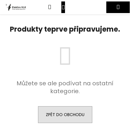
K
Přejít
Hledat
Nákupní
Me
na
o
obsah
Zpět
Zpět
š
košík
Přihlášení
í
Produkty teprve připravujeme.
C
k
o
p
o
t
ř
e
Můžete se ale podívat na ostatní
b
kategorie.
u
j
e
t
ZPĚT DO OBCHODU
e
n