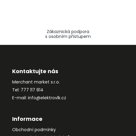
Zákaznická podpora
s osobním přístupem
Z
á
p
a
Kontaktujte nás
t
Merchant market s.r.o.
í
Tel: 777 117 814
E-mail: info@elektrovlk.cz
Informace
Obchodní podmínky