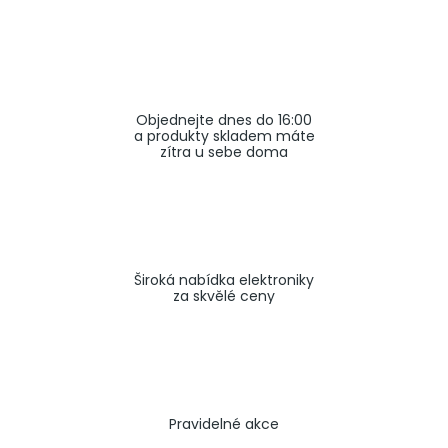
a
j
í
t
Objednejte dnes do 16:00
?
a produkty skladem máte
zítra u sebe doma
HLEDAT
Široká nabídka elektroniky
za skvělé ceny
Pravidelné akce