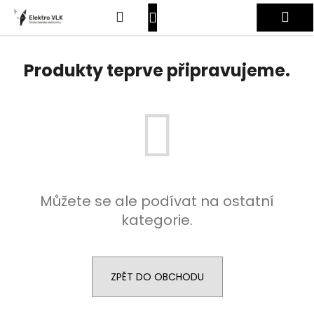
K
Přejít
Hledat
Nákupní
Me
na
o
obsah
Zpět
Zpět
š
košík
Přihlášení
í
Produkty teprve připravujeme.
C
k
o
p
o
t
ř
e
Můžete se ale podívat na ostatní
b
kategorie.
u
j
e
t
ZPĚT DO OBCHODU
e
n