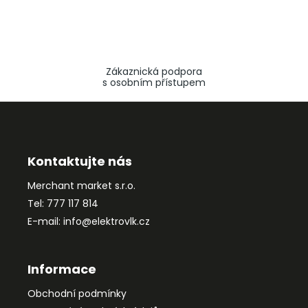
Zákaznická podpora
s osobním přístupem
Z
á
p
a
Kontaktujte nás
t
Merchant market s.r.o.
í
Tel: 777 117 814
E-mail: info@elektrovlk.cz
Informace
Obchodní podmínky