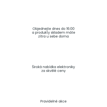
a
j
í
t
Objednejte dnes do 16:00
?
a produkty skladem máte
zítra u sebe doma
HLEDAT
Široká nabídka elektroniky
za skvělé ceny
Pravidelné akce