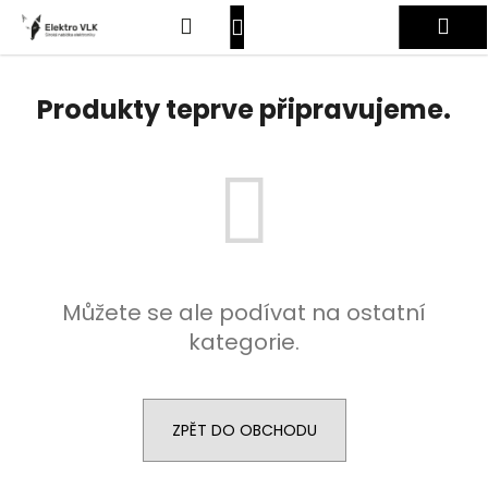
K
Přejít
Hledat
Nákupní
Me
na
o
obsah
Zpět
Zpět
š
košík
Přihlášení
í
Produkty teprve připravujeme.
C
k
o
p
o
t
ř
e
Můžete se ale podívat na ostatní
b
kategorie.
u
j
e
t
ZPĚT DO OBCHODU
e
n