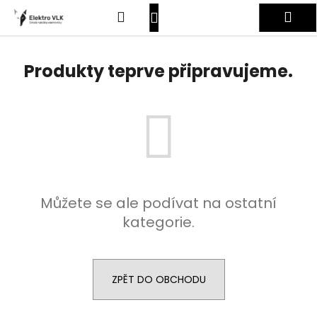
K
Přejít
Hledat
Nákupní
Me
na
o
obsah
Zpět
Zpět
š
košík
Přihlášení
í
Produkty teprve připravujeme.
C
k
o
p
o
t
ř
e
Můžete se ale podívat na ostatní
b
kategorie.
u
j
e
t
ZPĚT DO OBCHODU
e
n