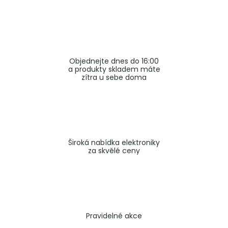
a
j
í
t
Objednejte dnes do 16:00
?
a produkty skladem máte
zítra u sebe doma
HLEDAT
Široká nabídka elektroniky
za skvělé ceny
Pravidelné akce