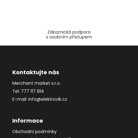
Zákaznická podpora
s osobním přístupem
Z
á
p
a
Kontaktujte nás
t
Merchant market s.r.o.
í
Tel: 777 117 814
E-mail: info@elektrovlk.cz
Informace
Obchodní podmínky