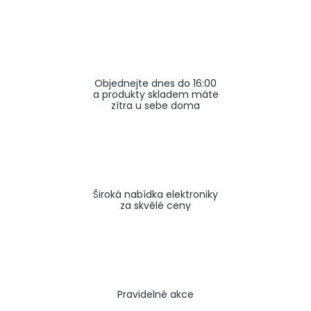
a
j
í
t
Objednejte dnes do 16:00
?
a produkty skladem máte
zítra u sebe doma
HLEDAT
Široká nabídka elektroniky
za skvělé ceny
Pravidelné akce