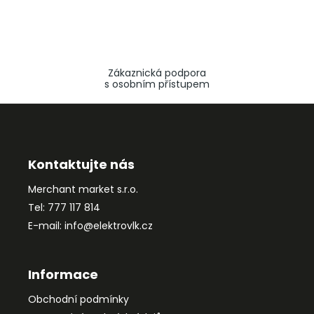
Zákaznická podpora
s osobním přístupem
Z
á
p
a
Kontaktujte nás
t
Merchant market s.r.o.
í
Tel: 777 117 814
E-mail: info@elektrovlk.cz
Informace
Obchodní podmínky