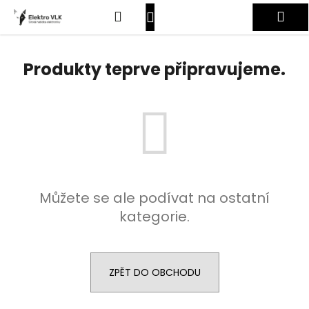
K
Přejít
Hledat
Nákupní
Me
na
o
obsah
Zpět
Zpět
š
košík
Přihlášení
í
Produkty teprve připravujeme.
C
k
o
p
o
t
ř
e
Můžete se ale podívat na ostatní
b
kategorie.
u
j
e
t
ZPĚT DO OBCHODU
e
n