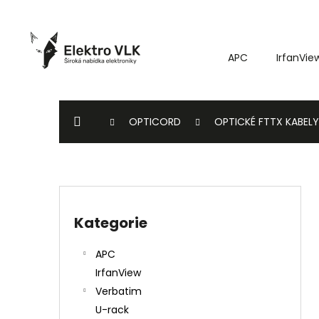
K
Přejít
o
na
Zpět
Zpět
obsah
š
do
do
APC
IrfanVie
í
k
obchodu
obchodu
DOMŮ
OPTICORD
OPTICKÉ FTTX KABELY
P
o
Kategorie
Přeskočit
s
kategorie
t
APC
r
IrfanView
a
Verbatim
n
U-rack