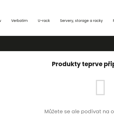
w
Verbatim
U-rack
Servery, storage a racky
Co potřebujete najít?
HLEDAT
Produkty teprve př
Můžete se ale podívat na o