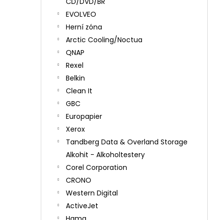
CD/DVD/BR
EVOLVEO
Herní zóna
Arctic Cooling/Noctua
QNAP
Rexel
Belkin
Clean It
GBC
Europapier
Xerox
Tandberg Data & Overland Storage
Alkohit - Alkoholtestery
Corel Corporation
CRONO
Western Digital
ActiveJet
Hama