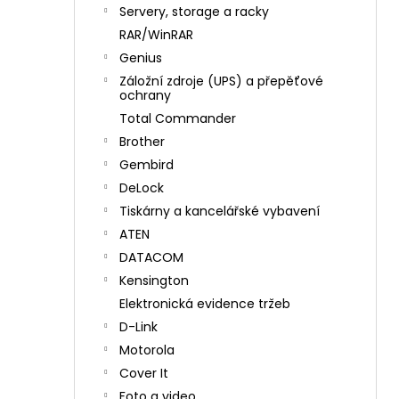
n
Servery, storage a racky
í
RAR/WinRAR
p
Genius
a
Záložní zdroje (UPS) a přepěťové
n
ochrany
e
Total Commander
l
Brother
Gembird
DeLock
Tiskárny a kancelářské vybavení
ATEN
DATACOM
Kensington
Elektronická evidence tržeb
D-Link
Motorola
Cover It
Foto a video