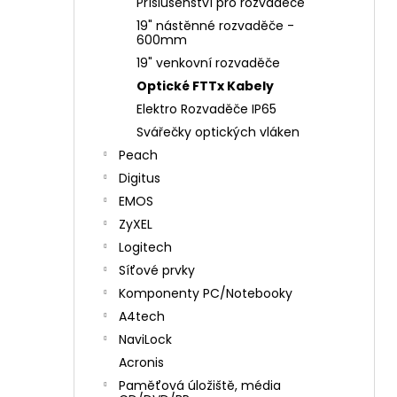
Příslušenství pro rozvaděče
19" nástěnné rozvaděče -
600mm
19" venkovní rozvaděče
Optické FTTx Kabely
Elektro Rozvaděče IP65
Svářečky optických vláken
Peach
Digitus
EMOS
ZyXEL
Logitech
Síťové prvky
Komponenty PC/Notebooky
A4tech
NaviLock
Acronis
Paměťová úložiště, média