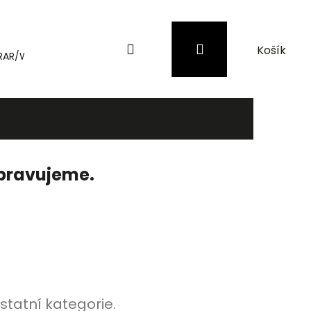
Hledat
Přihlášení
Nákupní
RAR/WinRAR
Genius
Záložní zdroje (UPS) a přepěťové 
košík
ipravujeme.
statní kategorie.