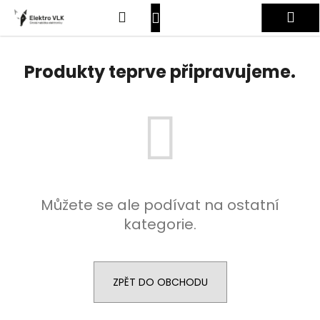
K
Přejít
Hledat
Nákupní
Me
na
o
obsah
Zpět
Zpět
š
košík
Přihlášení
í
Produkty teprve připravujeme.
C
k
o
p
o
t
ř
e
Můžete se ale podívat na ostatní
b
kategorie.
u
j
e
t
ZPĚT DO OBCHODU
e
n