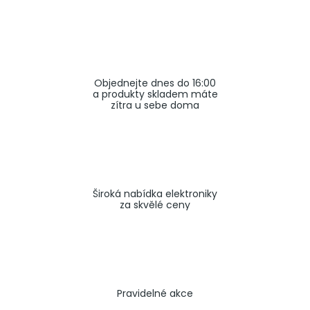
a
j
í
t
Objednejte dnes do 16:00
?
a produkty skladem máte
zítra u sebe doma
HLEDAT
Široká nabídka elektroniky
za skvělé ceny
Pravidelné akce