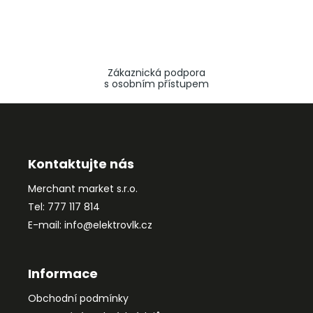
Zákaznická podpora
s osobním přístupem
Z
á
p
a
Kontaktujte nás
t
Merchant market s.r.o.
í
Tel: 777 117 814
E-mail: info@elektrovlk.cz
Informace
Obchodní podmínky