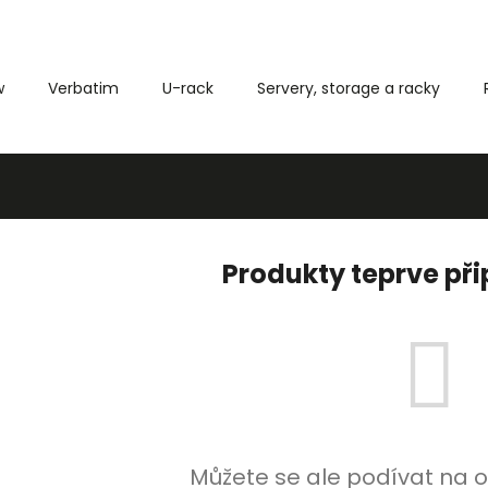
w
Verbatim
U-rack
Servery, storage a racky
Co potřebujete najít?
HLEDAT
Produkty teprve př
Můžete se ale podívat na o