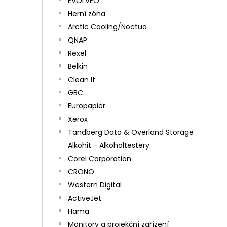
EVOLVEO
Herní zóna
Arctic Cooling/Noctua
QNAP
Rexel
Belkin
Clean It
GBC
Europapier
Xerox
Tandberg Data & Overland Storage
Alkohit - Alkoholtestery
Corel Corporation
CRONO
Western Digital
ActiveJet
Hama
Monitory a projekční zařízení