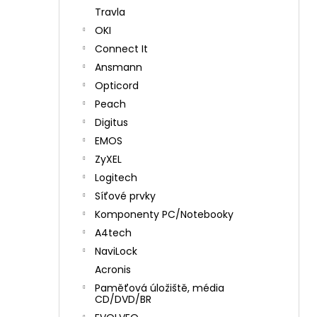
Travla
OKI
Connect It
Ansmann
Opticord
Peach
Digitus
EMOS
ZyXEL
Logitech
Síťové prvky
Komponenty PC/Notebooky
A4tech
NaviLock
Acronis
Paměťová úložiště, média
CD/DVD/BR