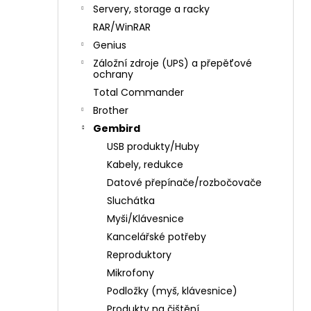
n
Servery, storage a racky
í
RAR/WinRAR
p
Genius
a
Záložní zdroje (UPS) a přepěťové
n
ochrany
e
Total Commander
l
Brother
Gembird
USB produkty/Huby
Kabely, redukce
Datové přepínače/rozbočovače
Sluchátka
Myši/Klávesnice
Kancelářské potřeby
Reproduktory
Mikrofony
Podložky (myš, klávesnice)
Produkty na čištění