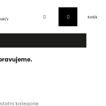
Hledat
Přihlášení
Nákupní
RAR/WinRAR
Genius
Záložní zdroje (UPS) a přepěťové 
košík
ipravujeme.
statní kategorie.