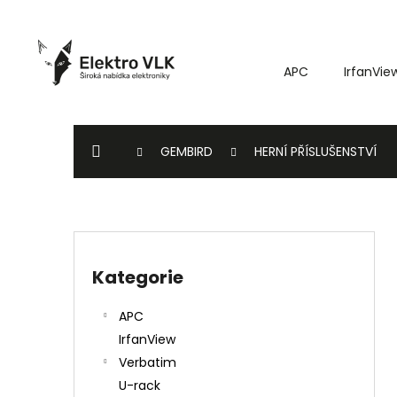
K
Přejít
o
na
Zpět
Zpět
obsah
š
do
do
APC
IrfanVie
í
k
obchodu
obchodu
DOMŮ
GEMBIRD
HERNÍ PŘÍSLUŠENSTVÍ
P
o
Kategorie
Přeskočit
s
kategorie
t
APC
r
IrfanView
a
Verbatim
n
U-rack