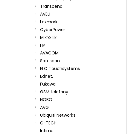
Transcend
AVELI
Lexmark
CyberPower
MikroTik
HP
AVACOM
Safescan
ELO Touchsystems
Ednet.
Fukawa
GSM telefony
NOBO
AVG
Ubiquiti Networks
C-TECH
Intimus