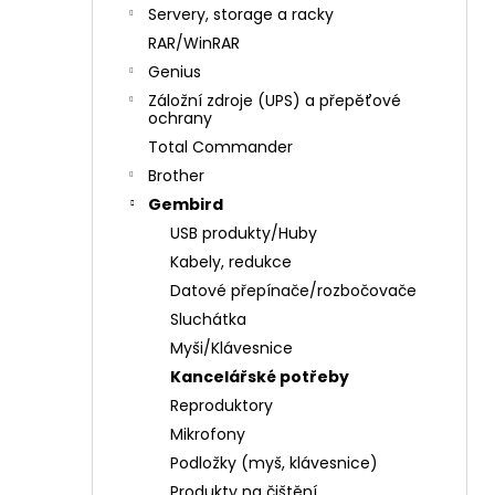
n
Servery, storage a racky
í
RAR/WinRAR
p
Genius
a
Záložní zdroje (UPS) a přepěťové
n
ochrany
e
Total Commander
l
Brother
Gembird
USB produkty/Huby
Kabely, redukce
Datové přepínače/rozbočovače
Sluchátka
Myši/Klávesnice
Kancelářské potřeby
Reproduktory
Mikrofony
Podložky (myš, klávesnice)
Produkty na čištění