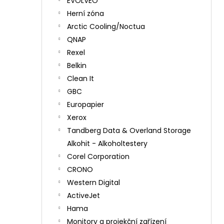
EVOLVEO
Herní zóna
Arctic Cooling/Noctua
QNAP
Rexel
Belkin
Clean It
GBC
Europapier
Xerox
Tandberg Data & Overland Storage
Alkohit - Alkoholtestery
Corel Corporation
CRONO
Western Digital
ActiveJet
Hama
Monitory a projekční zařízení