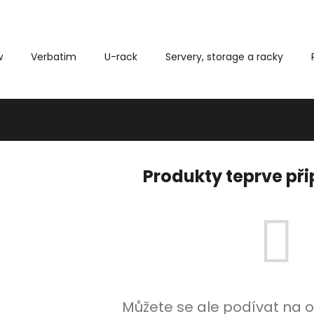
w
Verbatim
U-rack
Servery, storage a racky
Co potřebujete najít?
HLEDAT
Produkty teprve př
Můžete se ale podívat na o