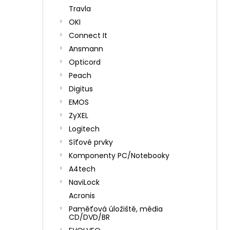
Travla
OKI
Connect It
Ansmann
Opticord
Peach
Digitus
EMOS
ZyXEL
Logitech
Síťové prvky
Komponenty PC/Notebooky
A4tech
NaviLock
Acronis
Paměťová úložiště, média
CD/DVD/BR