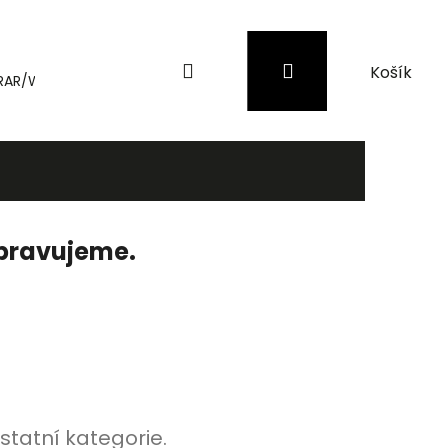
Hledat
Přihlášení
Nákupní
RAR/WinRAR
Genius
Záložní zdroje (UPS) a přepěťové 
košík
ipravujeme.
statní kategorie.