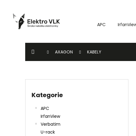
K
Přejít
o
na
Zpět
Zpět
obsah
š
do
do
APC
IrfanVie
í
k
obchodu
obchodu
DOMŮ
AXAGON
KABELY
P
o
Kategorie
Přeskočit
s
kategorie
t
APC
r
IrfanView
a
Verbatim
n
U-rack