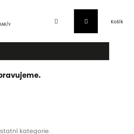
Hledat
Přihlášení
Nákupní
RAR/WinRAR
Genius
Záložní zdroje (UPS) a přepěťové 
košík
ipravujeme.
statní kategorie.