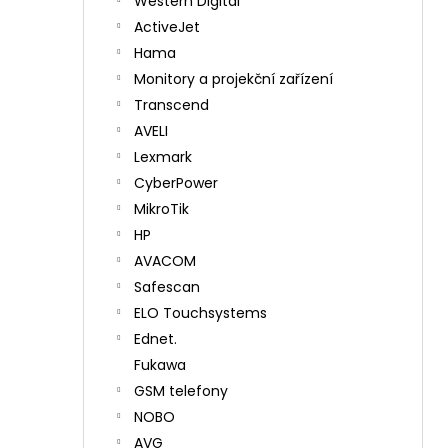
Western Digital
ActiveJet
Hama
Monitory a projekční zařízení
Transcend
AVELI
Lexmark
CyberPower
MikroTik
HP
AVACOM
Safescan
ELO Touchsystems
Ednet.
Fukawa
GSM telefony
NOBO
AVG