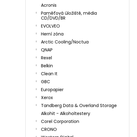
Acronis
Paměťová úložiště, média
CD/DVD/BR
EVOLVEO
Herní zóna
Arctic Cooling/Noctua
QNAP
Rexel
Belkin
Clean It
GBC
Europapier
Xerox
Tandberg Data & Overland Storage
Alkohit - Alkoholtestery
Corel Corporation
CRONO