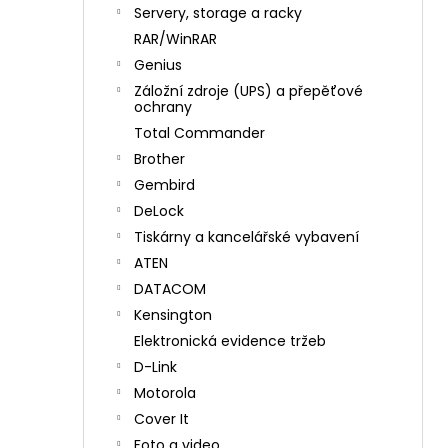
n
Servery, storage a racky
í
RAR/WinRAR
p
Genius
a
Záložní zdroje (UPS) a přepěťové
n
ochrany
e
Total Commander
l
Brother
Gembird
DeLock
Tiskárny a kancelářské vybavení
ATEN
DATACOM
Kensington
Elektronická evidence tržeb
D-Link
Motorola
Cover It
Foto a video