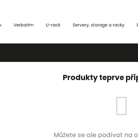
w
Verbatim
U-rack
Servery, storage a racky
Co potřebujete najít?
HLEDAT
Produkty teprve př
Můžete se ale podívat na o