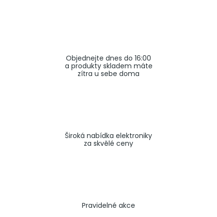
a
j
í
t
Objednejte dnes do 16:00
?
a produkty skladem máte
zítra u sebe doma
HLEDAT
Široká nabídka elektroniky
za skvělé ceny
Pravidelné akce