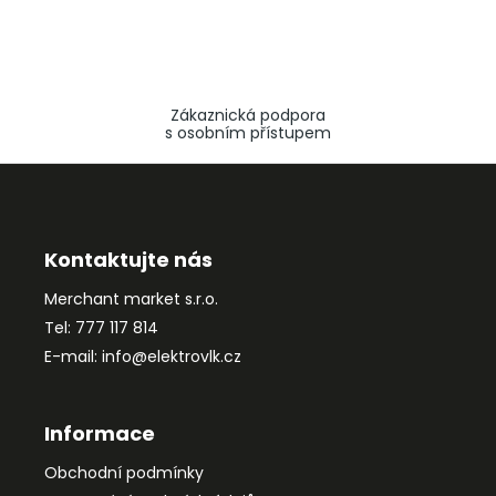
Zákaznická podpora
s osobním přístupem
Z
á
p
a
Kontaktujte nás
t
Merchant market s.r.o.
í
Tel: 777 117 814
E-mail: info@elektrovlk.cz
Informace
Obchodní podmínky