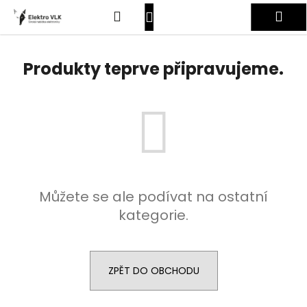
K
Přejít
Hledat
Nákupní
Me
na
o
obsah
Zpět
Zpět
š
košík
Přihlášení
í
Produkty teprve připravujeme.
C
k
o
p
o
t
ř
e
Můžete se ale podívat na ostatní
b
kategorie.
u
j
e
t
ZPĚT DO OBCHODU
e
n