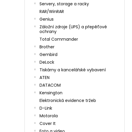
n
Servery, storage a racky
í
RAR/WinRAR
p
Genius
a
Záložní zdroje (UPS) a přepěťové
n
ochrany
e
Total Commander
l
Brother
Gembird
DeLock
Tiskárny a kancelářské vybavení
ATEN
DATACOM
Kensington
Elektronická evidence tržeb
D-Link
Motorola
Cover It
Foto a video