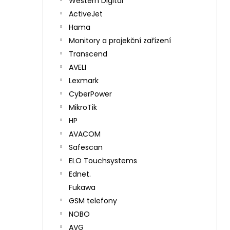
Western Digital
ActiveJet
Hama
Monitory a projekční zařízení
Transcend
AVELI
Lexmark
CyberPower
MikroTik
HP
AVACOM
Safescan
ELO Touchsystems
Ednet.
Fukawa
GSM telefony
NOBO
AVG