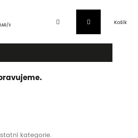
Hledat
Přihlášení
Nákupní
RAR/WinRAR
Genius
Záložní zdroje (UPS) a přepěťové 
košík
ipravujeme.
statní kategorie.