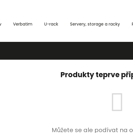
w
Verbatim
U-rack
Servery, storage a racky
Co potřebujete najít?
HLEDAT
Produkty teprve př
Můžete se ale podívat na o