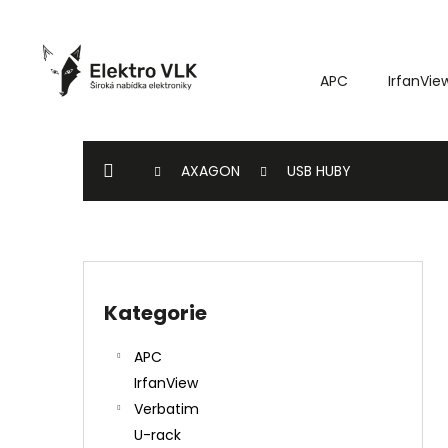
K
Přejít
o
na
Zpět
Zpět
obsah
š
do
do
APC
IrfanVie
í
k
obchodu
obchodu
DOMŮ
AXAGON
USB HUBY
P
o
Kategorie
Přeskočit
s
kategorie
t
APC
r
IrfanView
a
Verbatim
n
U-rack