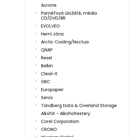
Acronis
Paměťová úložiště, média
CD/DVD/BR
EVOLVEO
Herní zóna
Arctic Cooling/Noctua
QNAP
Rexel
Belkin
Clean It
GBC
Europapier
Xerox
Tandberg Data & Overland Storage
Alkohit - Alkoholtestery
Corel Corporation
CRONO