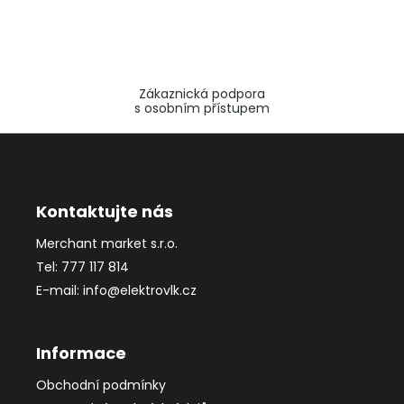
Zákaznická podpora
s osobním přístupem
Z
á
p
a
Kontaktujte nás
t
Merchant market s.r.o.
í
Tel: 777 117 814
E-mail: info@elektrovlk.cz
Informace
Obchodní podmínky