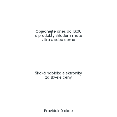
a
j
í
t
Objednejte dnes do 16:00
?
a produkty skladem máte
zítra u sebe doma
HLEDAT
Široká nabídka elektroniky
za skvělé ceny
Pravidelné akce