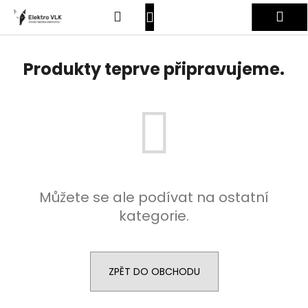
K
Přejít
Hledat
Nákupní
Me
na
o
obsah
Zpět
Zpět
š
košík
Přihlášení
í
Produkty teprve připravujeme.
C
k
o
p
o
t
ř
e
Můžete se ale podívat na ostatní
b
kategorie.
u
j
e
t
ZPĚT DO OBCHODU
e
n