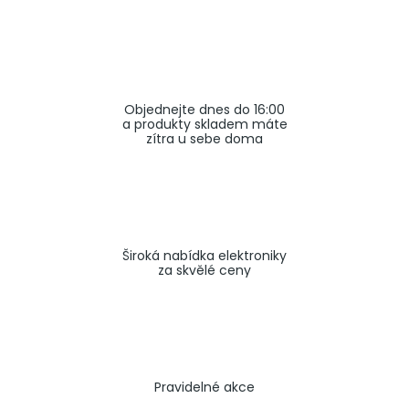
a
j
í
t
Objednejte dnes do 16:00
?
a produkty skladem máte
zítra u sebe doma
HLEDAT
Široká nabídka elektroniky
za skvělé ceny
Pravidelné akce