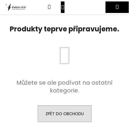
K
Přejít
Hledat
Nákupní
Me
na
o
obsah
Zpět
Zpět
š
košík
Přihlášení
í
Produkty teprve připravujeme.
C
k
o
p
o
t
ř
e
Můžete se ale podívat na ostatní
b
kategorie.
u
j
e
t
ZPĚT DO OBCHODU
e
n