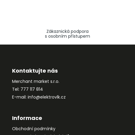
Zákaznická podpora
s osobním přístupem
Z
á
p
a
Kontaktujte nás
t
Merchant market s.r.o.
í
Tel: 777 117 814
E-mail: info@elektrovlk.cz
Informace
Obchodní podmínky