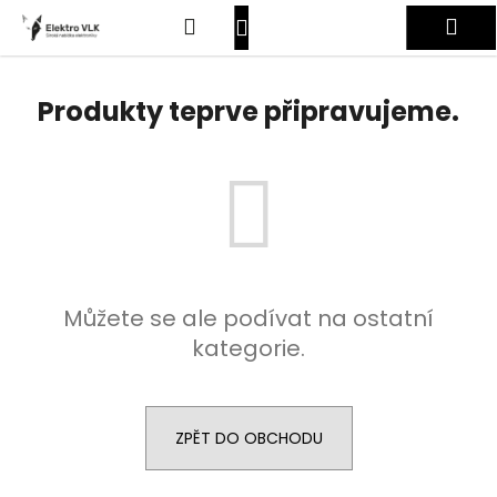
K
Přejít
Hledat
Nákupní
Me
na
o
obsah
Zpět
Zpět
š
košík
Přihlášení
í
Produkty teprve připravujeme.
C
k
o
p
o
t
ř
e
Můžete se ale podívat na ostatní
b
kategorie.
u
j
e
t
ZPĚT DO OBCHODU
e
n