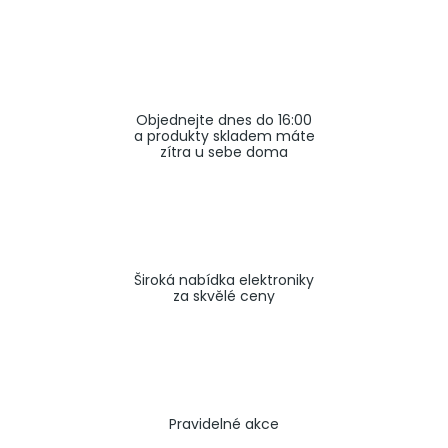
a
j
í
t
Objednejte dnes do 16:00
?
a produkty skladem máte
zítra u sebe doma
HLEDAT
Široká nabídka elektroniky
za skvělé ceny
Pravidelné akce