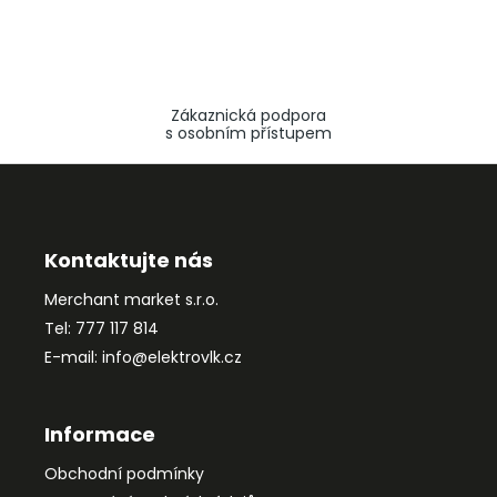
Zákaznická podpora
s osobním přístupem
Z
á
p
a
Kontaktujte nás
t
Merchant market s.r.o.
í
Tel: 777 117 814
E-mail: info@elektrovlk.cz
Informace
Obchodní podmínky