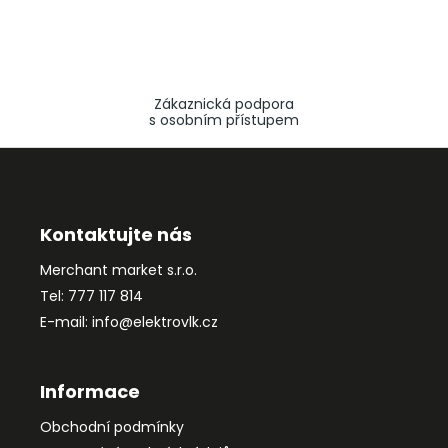
Zákaznická podpora
s osobním přístupem
Z
á
p
a
Kontaktujte nás
t
Merchant market s.r.o.
í
Tel: 777 117 814
E-mail: info@elektrovlk.cz
Informace
Obchodní podmínky