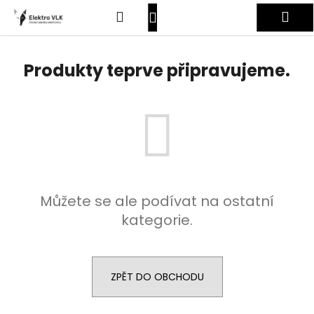
K
Přejít
Hledat
Nákupní
Me
na
o
obsah
Zpět
Zpět
š
košík
Přihlášení
í
Produkty teprve připravujeme.
C
k
o
p
o
t
ř
e
Můžete se ale podívat na ostatní
b
kategorie.
u
j
e
t
ZPĚT DO OBCHODU
e
n