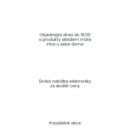
a
j
í
t
Objednejte dnes do 16:00
?
a produkty skladem máte
zítra u sebe doma
HLEDAT
Široká nabídka elektroniky
za skvělé ceny
Pravidelné akce