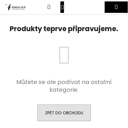
K
Přejít
Hledat
Nákupní
Me
na
o
obsah
Zpět
Zpět
š
košík
Přihlášení
í
Produkty teprve připravujeme.
C
k
o
p
o
t
ř
e
Můžete se ale podívat na ostatní
b
kategorie.
u
j
e
t
ZPĚT DO OBCHODU
e
n