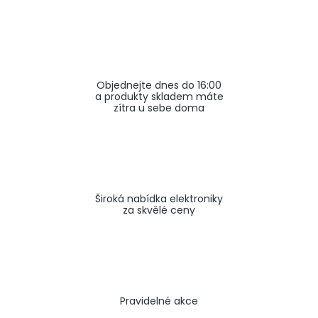
a
j
í
t
Objednejte dnes do 16:00
?
a produkty skladem máte
zítra u sebe doma
HLEDAT
Široká nabídka elektroniky
za skvělé ceny
Pravidelné akce