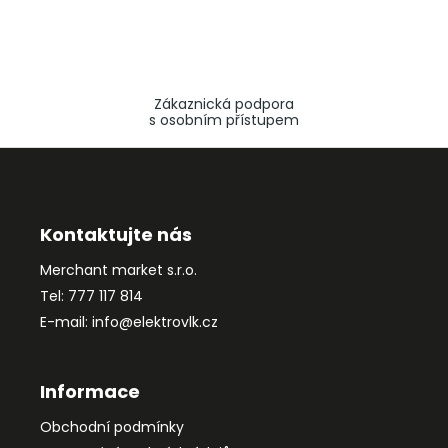
Zákaznická podpora
s osobním přístupem
Z
á
p
a
Kontaktujte nás
t
Merchant market s.r.o.
í
Tel: 777 117 814
E-mail: info@elektrovlk.cz
Informace
Obchodní podmínky