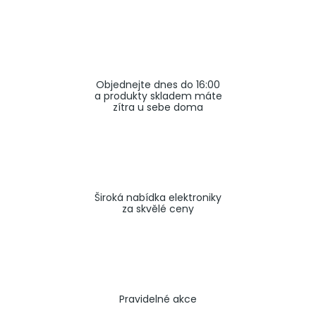
a
j
í
t
Objednejte dnes do 16:00
?
a produkty skladem máte
zítra u sebe doma
HLEDAT
Široká nabídka elektroniky
za skvělé ceny
Pravidelné akce