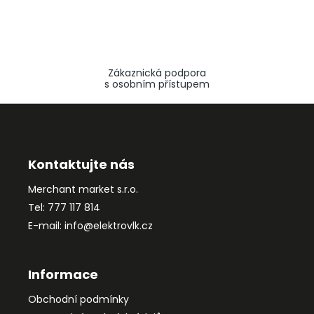
Zákaznická podpora
s osobním přístupem
Z
á
p
a
Kontaktujte nás
t
Merchant market s.r.o.
í
Tel: 777 117 814
E-mail: info@elektrovlk.cz
Informace
Obchodní podmínky