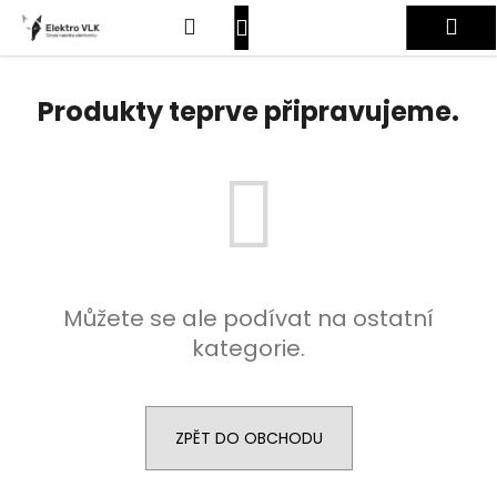
K
Přejít
Hledat
Nákupní
Me
na
o
obsah
Zpět
Zpět
š
košík
Přihlášení
í
Produkty teprve připravujeme.
C
k
o
p
o
t
ř
e
Můžete se ale podívat na ostatní
b
kategorie.
u
j
e
t
ZPĚT DO OBCHODU
e
n