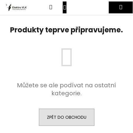
K
Přejít
Hledat
Nákupní
Me
na
o
obsah
Zpět
Zpět
š
košík
Přihlášení
í
Produkty teprve připravujeme.
C
k
o
p
o
t
ř
e
Můžete se ale podívat na ostatní
b
kategorie.
u
j
e
t
ZPĚT DO OBCHODU
e
n