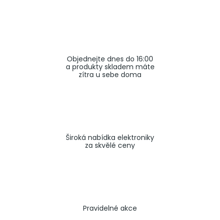
a
j
í
t
Objednejte dnes do 16:00
?
a produkty skladem máte
zítra u sebe doma
HLEDAT
Široká nabídka elektroniky
za skvělé ceny
Pravidelné akce