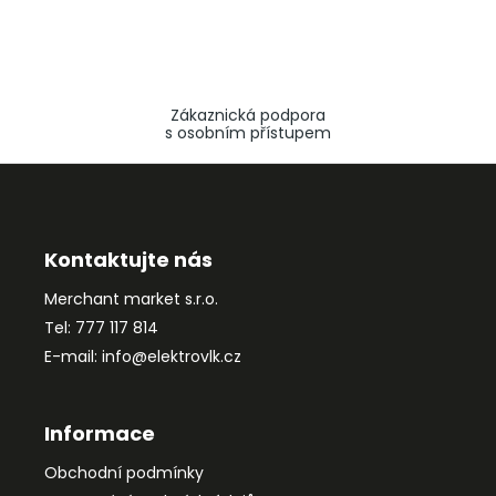
Zákaznická podpora
s osobním přístupem
Z
á
p
a
Kontaktujte nás
t
Merchant market s.r.o.
í
Tel: 777 117 814
E-mail: info@elektrovlk.cz
Informace
Obchodní podmínky