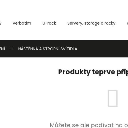
w
Verbatim
U-rack
Servery, storage a racky
Co potřebujete najít?
ENÍ
NÁSTĚNNÁ A STROPNÍ SVÍTIDLA
HLEDAT
Produkty teprve př
Můžete se ale podívat na o