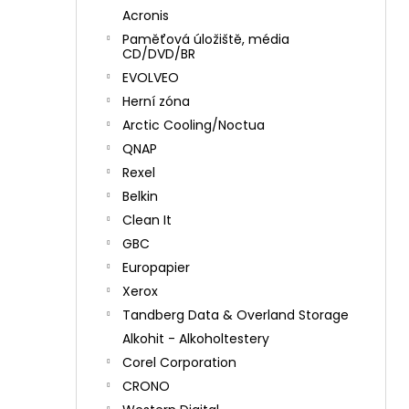
Acronis
Paměťová úložiště, média
CD/DVD/BR
EVOLVEO
Herní zóna
Arctic Cooling/Noctua
QNAP
Rexel
Belkin
Clean It
GBC
Europapier
Xerox
Tandberg Data & Overland Storage
Alkohit - Alkoholtestery
Corel Corporation
CRONO