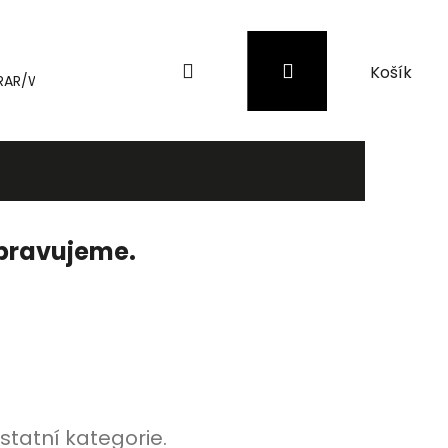
Hledat
Přihlášení
Nákupní
RAR/WinRAR
Genius
Záložní zdroje (UPS) a přepěťové 
košík
ipravujeme.
statní kategorie.