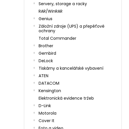
n
Servery, storage a racky
í
RAR/WinRAR
p
Genius
a
Záložní zdroje (UPS) a přepěťové
n
ochrany
e
Total Commander
l
Brother
Gembird
DeLock
Tiskárny a kancelářské vybavení
ATEN
DATACOM
Kensington
Elektronická evidence tržeb
D-Link
Motorola
Cover It
Foto a video