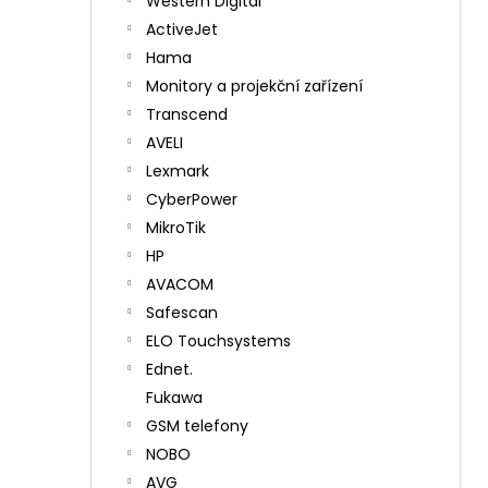
Western Digital
ActiveJet
Hama
Monitory a projekční zařízení
Transcend
AVELI
Lexmark
CyberPower
MikroTik
HP
AVACOM
Safescan
ELO Touchsystems
Ednet.
Fukawa
GSM telefony
NOBO
AVG