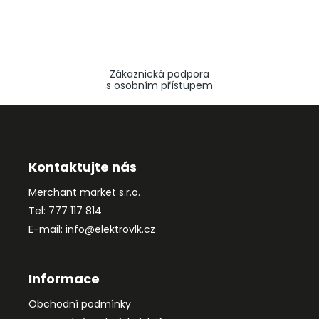
Zákaznická podpora
s osobním přístupem
Z
á
p
a
Kontaktujte nás
t
Merchant market s.r.o.
í
Tel: 777 117 814
E-mail: info@elektrovlk.cz
Informace
Obchodní podmínky