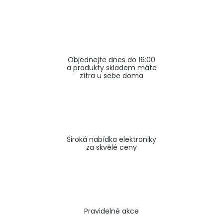
a
j
í
t
Objednejte dnes do 16:00
?
a produkty skladem máte
zítra u sebe doma
HLEDAT
Široká nabídka elektroniky
za skvělé ceny
Pravidelné akce