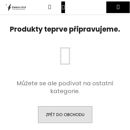
K
Přejít
Hledat
Nákupní
Me
na
o
obsah
Zpět
Zpět
š
košík
Přihlášení
í
Produkty teprve připravujeme.
C
k
o
p
o
t
ř
e
Můžete se ale podívat na ostatní
b
kategorie.
u
j
e
t
ZPĚT DO OBCHODU
e
n