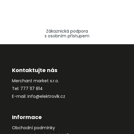
Zákaznická podpora
s osobním přístupem
Z
á
p
a
Kontaktujte nás
t
Merchant market s.r.o.
í
Tel: 777 117 814
E-mail: info@elektrovlk.cz
Informace
Obchodní podmínky