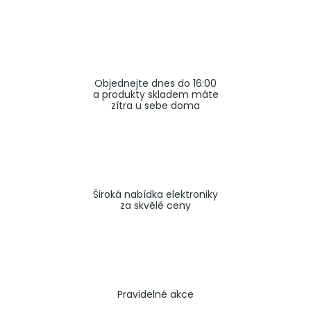
a
j
í
t
Objednejte dnes do 16:00
?
a produkty skladem máte
zítra u sebe doma
HLEDAT
Široká nabídka elektroniky
za skvělé ceny
Pravidelné akce