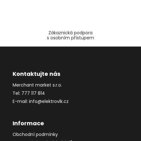
Zákaznická podpora
s osobním přístupem
Z
á
p
a
Kontaktujte nás
t
Merchant market s.r.o.
í
Tel: 777 117 814
E-mail: info@elektrovlk.cz
Informace
Obchodní podmínky