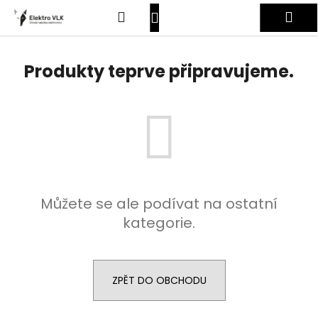
K
Přejít
Hledat
Nákupní
Me
na
o
obsah
Zpět
Zpět
š
košík
Přihlášení
í
Produkty teprve připravujeme.
C
k
o
p
o
t
ř
e
Můžete se ale podívat na ostatní
b
kategorie.
u
j
e
t
ZPĚT DO OBCHODU
e
n