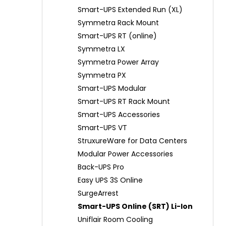
n
Smart-UPS Extended Run (XL)
í
Symmetra Rack Mount
p
Smart-UPS RT (online)
a
Symmetra LX
n
Symmetra Power Array
e
Symmetra PX
l
Smart-UPS Modular
Smart-UPS RT Rack Mount
Smart-UPS Accessories
Smart-UPS VT
StruxureWare for Data Centers
Modular Power Accessories
Back-UPS Pro
Easy UPS 3S Online
SurgeArrest
Smart-UPS Online (SRT) Li-Ion
Uniflair Room Cooling