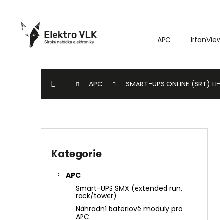
K
Přejít
o
na
Zpět
Zpět
obsah
š
do
do
APC
IrfanVie
í
k
obchodu
obchodu
DOMŮ
APC
SMART-UPS ONLINE (SRT) LI
P
o
Kategorie
Přeskočit
s
kategorie
t
APC
r
Smart-UPS SMX (extended run,
a
rack/tower)
n
Náhradní bateriové moduly pro
APC