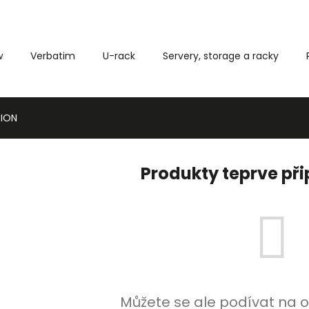
w
Verbatim
U-rack
Servery, storage a racky
Co potřebujete najít?
-ION
HLEDAT
Produkty teprve př
Můžete se ale podívat na o