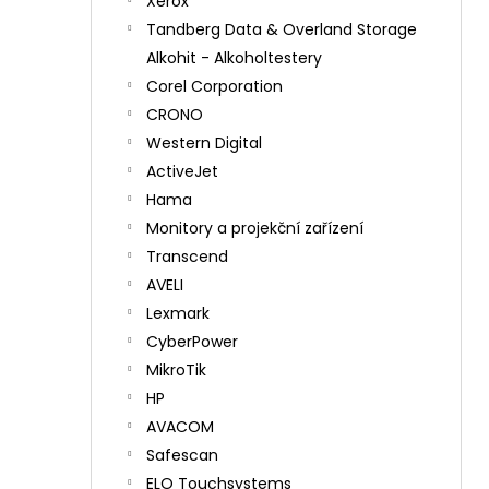
Xerox
Tandberg Data & Overland Storage
Alkohit - Alkoholtestery
Corel Corporation
CRONO
Western Digital
ActiveJet
Hama
Monitory a projekční zařízení
Transcend
AVELI
Lexmark
CyberPower
MikroTik
HP
AVACOM
Safescan
ELO Touchsystems