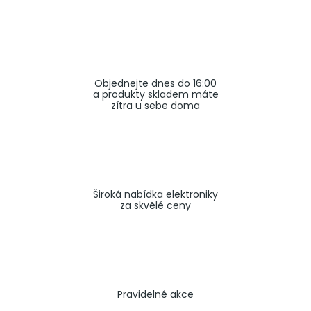
a
j
í
t
Objednejte dnes do 16:00
?
a produkty skladem máte
zítra u sebe doma
HLEDAT
Široká nabídka elektroniky
za skvělé ceny
Pravidelné akce