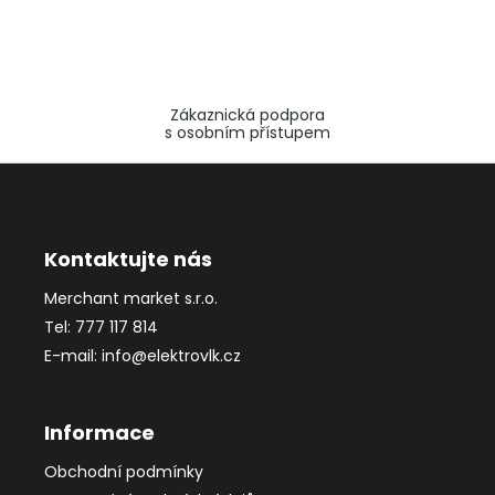
Zákaznická podpora
s osobním přístupem
Z
á
p
a
Kontaktujte nás
t
Merchant market s.r.o.
í
Tel: 777 117 814
E-mail: info@elektrovlk.cz
Informace
Obchodní podmínky