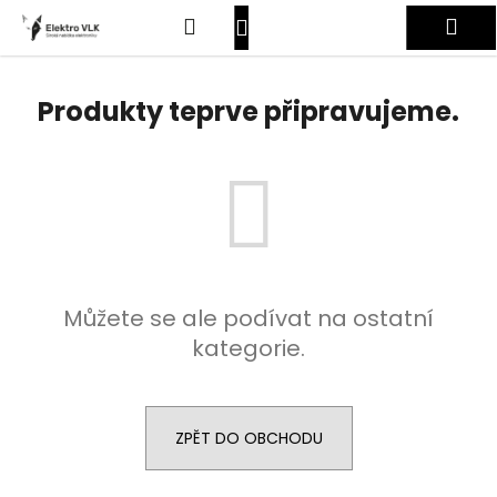
K
Přejít
Hledat
Nákupní
Me
na
o
obsah
Zpět
Zpět
š
košík
Přihlášení
í
Produkty teprve připravujeme.
C
k
o
p
o
t
ř
e
Můžete se ale podívat na ostatní
b
kategorie.
u
j
e
t
ZPĚT DO OBCHODU
e
n