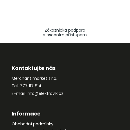
Zákaznická podpora
s osobním přístupem
Z
á
p
a
Kontaktujte nás
t
Merchant market s.r.o.
í
Tel: 777 117 814
E-mail: info@elektrovlk.cz
Informace
Obchodní podmínky