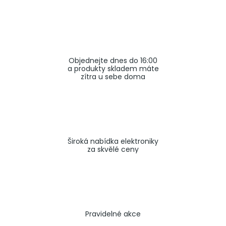
a
j
í
t
Objednejte dnes do 16:00
?
a produkty skladem máte
zítra u sebe doma
HLEDAT
Široká nabídka elektroniky
za skvělé ceny
Pravidelné akce