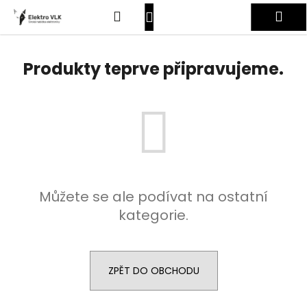
K
Přejít
Hledat
Nákupní
Me
na
o
obsah
Zpět
Zpět
š
košík
Přihlášení
í
Produkty teprve připravujeme.
C
k
o
p
o
t
ř
e
Můžete se ale podívat na ostatní
b
kategorie.
u
j
e
t
ZPĚT DO OBCHODU
e
n