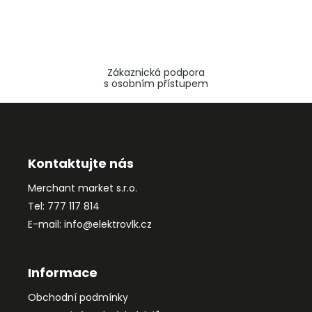
Zákaznická podpora
s osobním přístupem
Z
á
p
a
Kontaktujte nás
t
Merchant market s.r.o.
í
Tel: 777 117 814
E-mail: info@elektrovlk.cz
Informace
Obchodní podmínky