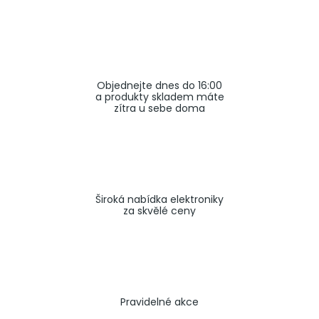
a
j
í
t
Objednejte dnes do 16:00
?
a produkty skladem máte
zítra u sebe doma
HLEDAT
Široká nabídka elektroniky
za skvělé ceny
Pravidelné akce