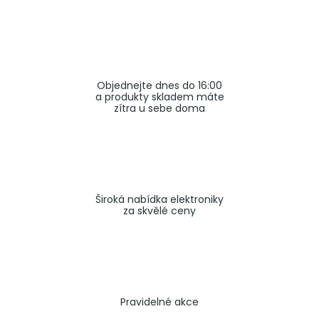
a
j
í
t
Objednejte dnes do 16:00
?
a produkty skladem máte
zítra u sebe doma
HLEDAT
Široká nabídka elektroniky
za skvělé ceny
Pravidelné akce