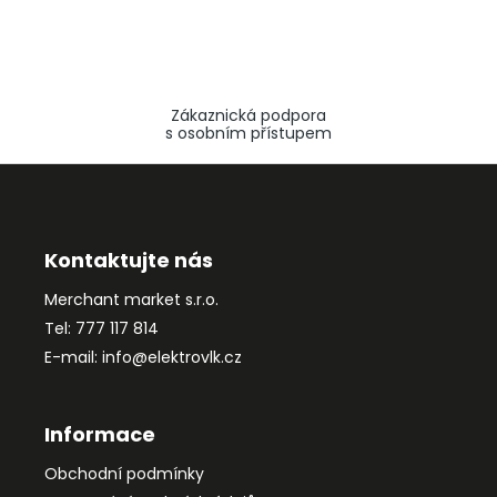
Zákaznická podpora
s osobním přístupem
Z
á
p
a
Kontaktujte nás
t
Merchant market s.r.o.
í
Tel: 777 117 814
E-mail: info@elektrovlk.cz
Informace
Obchodní podmínky