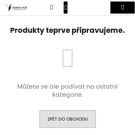
K
Přejít
Hledat
Nákupní
Me
na
o
obsah
Zpět
Zpět
š
košík
Přihlášení
í
Produkty teprve připravujeme.
C
k
o
p
o
t
ř
e
Můžete se ale podívat na ostatní
b
kategorie.
u
j
e
t
ZPĚT DO OBCHODU
e
n