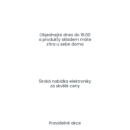
a
j
í
t
Objednejte dnes do 16:00
?
a produkty skladem máte
zítra u sebe doma
HLEDAT
Široká nabídka elektroniky
za skvělé ceny
Pravidelné akce