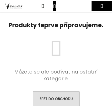
K
Přejít
Hledat
Nákupní
Me
na
o
obsah
Zpět
Zpět
š
košík
Přihlášení
í
Produkty teprve připravujeme.
C
k
o
p
o
t
ř
e
Můžete se ale podívat na ostatní
b
kategorie.
u
j
e
t
ZPĚT DO OBCHODU
e
n