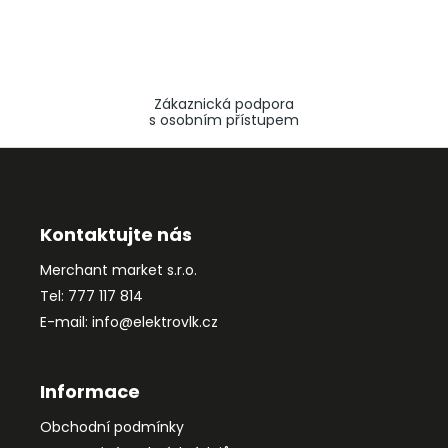
Zákaznická podpora
s osobním přístupem
Z
á
p
a
Kontaktujte nás
t
Merchant market s.r.o.
í
Tel: 777 117 814
E-mail: info@elektrovlk.cz
Informace
Obchodní podmínky