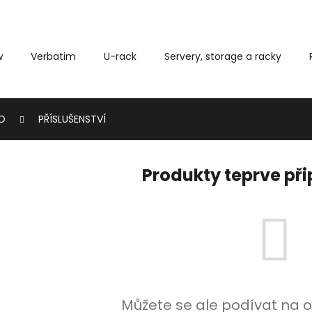
w
Verbatim
U-rack
Servery, storage a racky
Co potřebujete najít?
O
PŘÍSLUŠENSTVÍ
HLEDAT
Produkty teprve př
Můžete se ale podívat na o