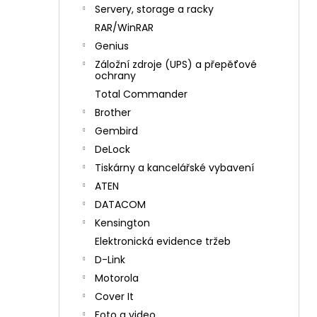
n
Servery, storage a racky
í
RAR/WinRAR
p
Genius
a
Záložní zdroje (UPS) a přepěťové
n
ochrany
e
Total Commander
l
Brother
Gembird
DeLock
Tiskárny a kancelářské vybavení
ATEN
DATACOM
Kensington
Elektronická evidence tržeb
D-Link
Motorola
Cover It
Foto a video