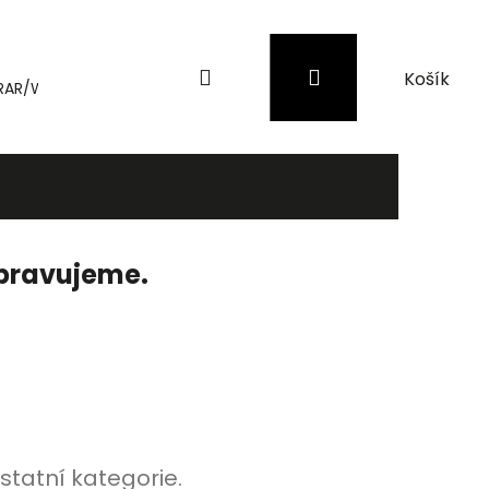
Hledat
Přihlášení
Nákupní
RAR/WinRAR
Genius
Záložní zdroje (UPS) a přepěťové 
košík
ipravujeme.
statní kategorie.