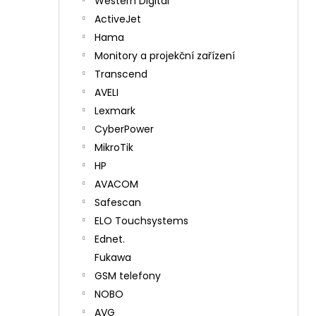
Western Digital
ActiveJet
Hama
Monitory a projekční zařízení
Transcend
AVELI
Lexmark
CyberPower
MikroTik
HP
AVACOM
Safescan
ELO Touchsystems
Ednet.
Fukawa
GSM telefony
NOBO
AVG