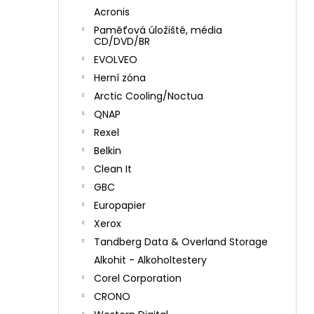
Acronis
Paměťová úložiště, média
CD/DVD/BR
EVOLVEO
Herní zóna
Arctic Cooling/Noctua
QNAP
Rexel
Belkin
Clean It
GBC
Europapier
Xerox
Tandberg Data & Overland Storage
Alkohit - Alkoholtestery
Corel Corporation
CRONO