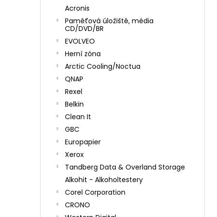
Acronis
Paměťová úložiště, média
CD/DVD/BR
EVOLVEO
Herní zóna
Arctic Cooling/Noctua
QNAP
Rexel
Belkin
Clean It
GBC
Europapier
Xerox
Tandberg Data & Overland Storage
Alkohit - Alkoholtestery
Corel Corporation
CRONO