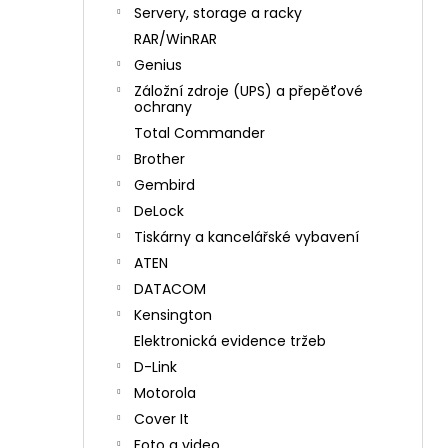
n
Servery, storage a racky
í
RAR/WinRAR
p
Genius
a
Záložní zdroje (UPS) a přepěťové
n
ochrany
e
Total Commander
l
Brother
Gembird
DeLock
Tiskárny a kancelářské vybavení
ATEN
DATACOM
Kensington
Elektronická evidence tržeb
D-Link
Motorola
Cover It
Foto a video