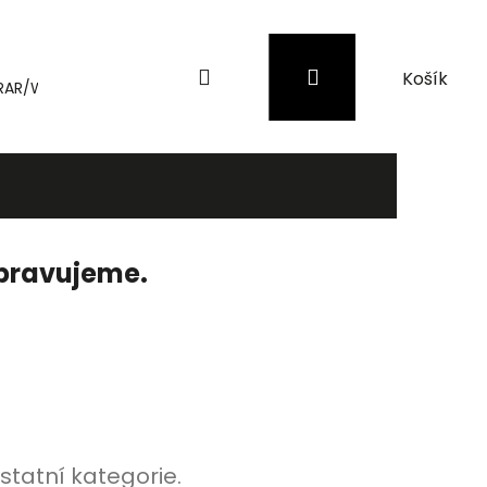
Hledat
Přihlášení
Nákupní
RAR/WinRAR
Genius
Záložní zdroje (UPS) a přepěťové 
košík
ipravujeme.
statní kategorie.