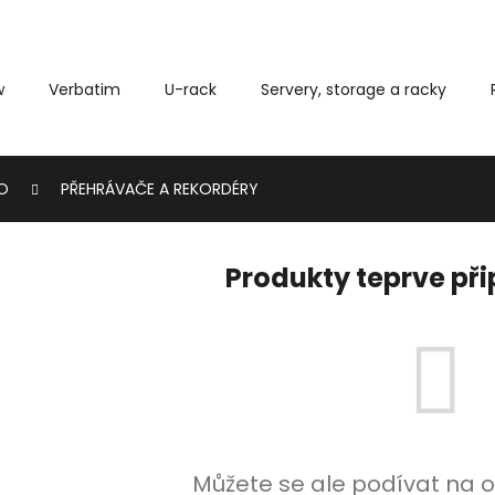
w
Verbatim
U-rack
Servery, storage a racky
Co potřebujete najít?
O
PŘEHRÁVAČE A REKORDÉRY
HLEDAT
Produkty teprve př
Můžete se ale podívat na o