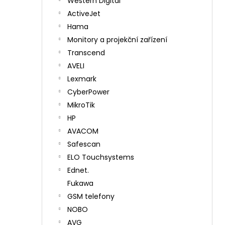
Western Digital
ActiveJet
Hama
Monitory a projekční zařízení
Transcend
AVELI
Lexmark
CyberPower
MikroTik
HP
AVACOM
Safescan
ELO Touchsystems
Ednet.
Fukawa
GSM telefony
NOBO
AVG