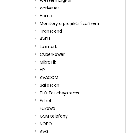
Western Digital
ActiveJet
Hama
Monitory a projekční zařízení
Transcend
AVELI
Lexmark
CyberPower
MikroTik
HP
AVACOM
Safescan
ELO Touchsystems
Ednet.
Fukawa
GSM telefony
NOBO
AVG