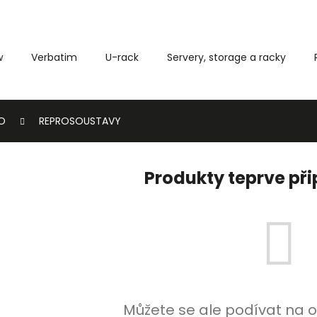
w
Verbatim
U-rack
Servery, storage a racky
Co potřebujete najít?
O
REPROSOUSTAVY
HLEDAT
Produkty teprve př
Můžete se ale podívat na o