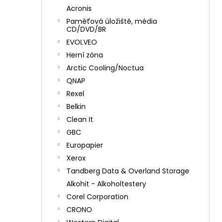
Acronis
Paměťová úložiště, média
CD/DVD/BR
EVOLVEO
Herní zóna
Arctic Cooling/Noctua
QNAP
Rexel
Belkin
Clean It
GBC
Europapier
Xerox
Tandberg Data & Overland Storage
Alkohit - Alkoholtestery
Corel Corporation
CRONO