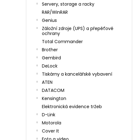
n
Servery, storage a racky
í
RAR/WinRAR
p
Genius
a
Záložní zdroje (UPS) a přepěťové
n
ochrany
e
Total Commander
l
Brother
Gembird
DeLock
Tiskárny a kancelářské vybavení
ATEN
DATACOM
Kensington
Elektronická evidence tržeb
D-Link
Motorola
Cover It
Foto a video