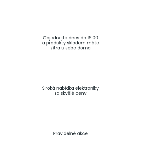
a
j
í
t
Objednejte dnes do 16:00
?
a produkty skladem máte
zítra u sebe doma
HLEDAT
Široká nabídka elektroniky
za skvělé ceny
Pravidelné akce