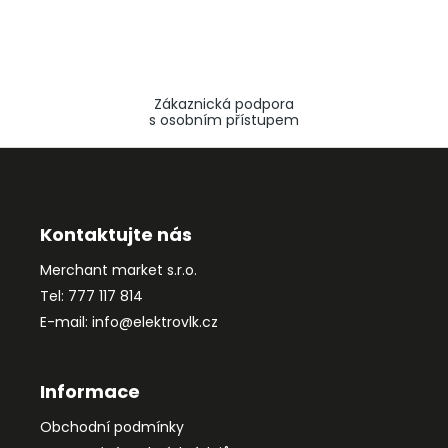
Zákaznická podpora
s osobním přístupem
Z
á
p
a
Kontaktujte nás
t
Merchant market s.r.o.
í
Tel: 777 117 814
E-mail: info@elektrovlk.cz
Informace
Obchodní podmínky