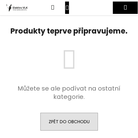
K
Přejít
Hledat
Nákupní
Me
na
o
obsah
Zpět
Zpět
š
košík
Přihlášení
í
Produkty teprve připravujeme.
C
k
o
p
o
t
ř
e
Můžete se ale podívat na ostatní
b
kategorie.
u
j
e
t
ZPĚT DO OBCHODU
e
n