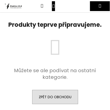
K
Přejít
Hledat
Nákupní
Me
na
o
obsah
Zpět
Zpět
š
košík
Přihlášení
í
Produkty teprve připravujeme.
C
k
o
p
o
t
ř
e
Můžete se ale podívat na ostatní
b
kategorie.
u
j
e
t
ZPĚT DO OBCHODU
e
n