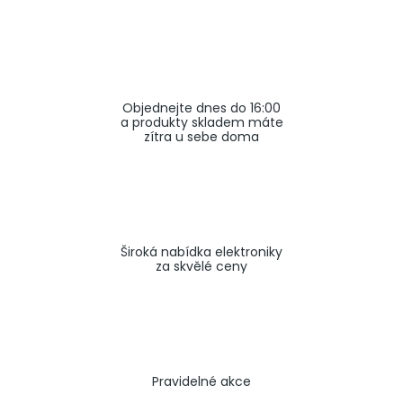
a
j
í
t
Objednejte dnes do 16:00
?
a produkty skladem máte
zítra u sebe doma
HLEDAT
Široká nabídka elektroniky
za skvělé ceny
Pravidelné akce