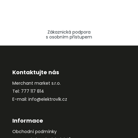
Zákaznická podpora
s osobním přístupem
Z
á
p
a
Kontaktujte nás
t
Merchant market s.r.o.
í
Tel: 777 117 814
E-mail: info@elektrovlk.cz
Informace
Obchodní podmínky