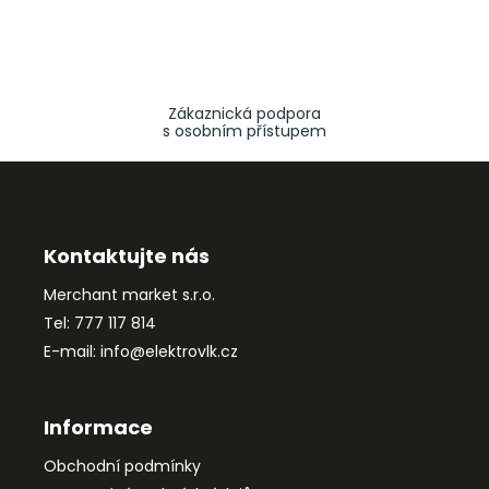
Zákaznická podpora
s osobním přístupem
Z
á
p
a
Kontaktujte nás
t
Merchant market s.r.o.
í
Tel: 777 117 814
E-mail: info@elektrovlk.cz
Informace
Obchodní podmínky