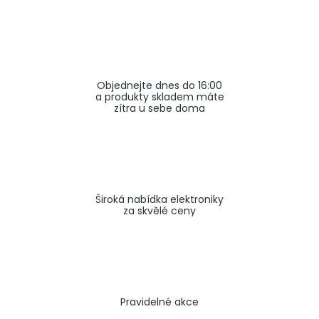
a
j
í
t
Objednejte dnes do 16:00
?
a produkty skladem máte
zítra u sebe doma
HLEDAT
Široká nabídka elektroniky
za skvělé ceny
Pravidelné akce