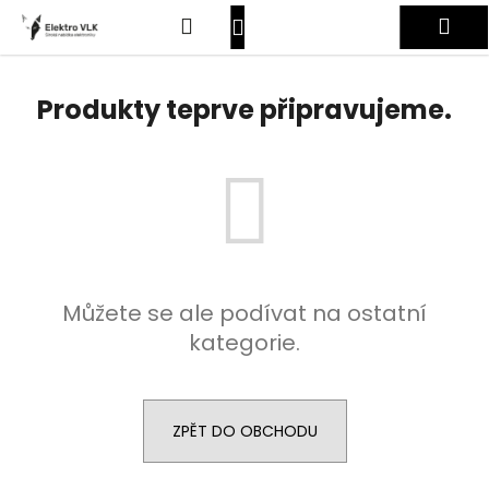
K
Přejít
Hledat
Nákupní
Me
na
o
obsah
Zpět
Zpět
š
košík
Přihlášení
í
Produkty teprve připravujeme.
C
k
o
p
o
t
ř
e
Můžete se ale podívat na ostatní
b
kategorie.
u
j
e
t
ZPĚT DO OBCHODU
e
n