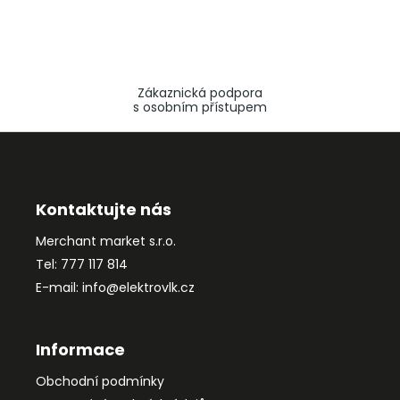
Zákaznická podpora
s osobním přístupem
Z
á
p
a
Kontaktujte nás
t
Merchant market s.r.o.
í
Tel: 777 117 814
E-mail: info@elektrovlk.cz
Informace
Obchodní podmínky