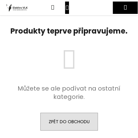
K
Přejít
Hledat
Nákupní
Me
na
o
obsah
Zpět
Zpět
š
košík
Přihlášení
í
Produkty teprve připravujeme.
C
k
o
p
o
t
ř
e
Můžete se ale podívat na ostatní
b
kategorie.
u
j
e
t
ZPĚT DO OBCHODU
e
n