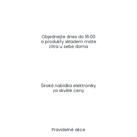
a
j
í
t
Objednejte dnes do 16:00
?
a produkty skladem máte
zítra u sebe doma
HLEDAT
Široká nabídka elektroniky
za skvělé ceny
Pravidelné akce