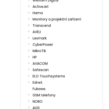
Western Digital
ActiveJet
Hama
Monitory a projekční zařízení
Transcend
AVELI
Lexmark
CyberPower
MikroTik
HP
AVACOM
Safescan
ELO Touchsystems
Ednet.
Fukawa
GSM telefony
NOBO
AVG