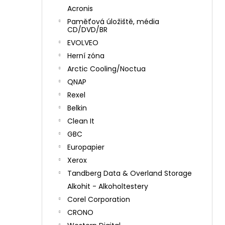
Acronis
Paměťová úložiště, média
CD/DVD/BR
EVOLVEO
Herní zóna
Arctic Cooling/Noctua
QNAP
Rexel
Belkin
Clean It
GBC
Europapier
Xerox
Tandberg Data & Overland Storage
Alkohit - Alkoholtestery
Corel Corporation
CRONO