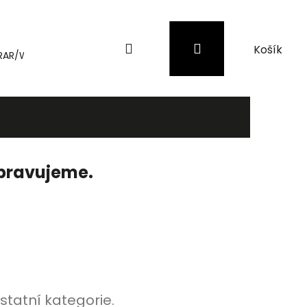
Hledat
Přihlášení
Nákupní
RAR/WinRAR
Genius
Záložní zdroje (UPS) a přepěťové 
košík
ipravujeme.
statní kategorie.