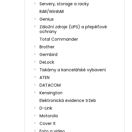
n
Servery, storage a racky
í
RAR/WinRAR
p
Genius
a
Záložní zdroje (UPS) a přepěťové
n
ochrany
e
Total Commander
l
Brother
Gembird
DeLock
Tiskárny a kancelářské vybavení
ATEN
DATACOM
Kensington
Elektronická evidence tržeb
D-Link
Motorola
Cover It
Foto a video