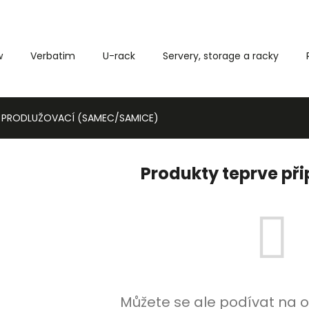
w
Verbatim
U-rack
Servery, storage a racky
Co potřebujete najít?
PRODLUŽOVACÍ (SAMEC/SAMICE)
HLEDAT
Produkty teprve př
Můžete se ale podívat na o